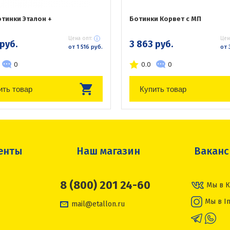
тинки Эталон +
Ботинки Корвет с МП
Цена опт:
Цен
 руб.
3 863 руб.
от 1 516 руб.
от 
0
0.0
0
ить товар
Купить товар
енты
Наш магазин
Вакан
8 (800) 201 24-60
Мы в К
Мы в I
mail@etallon.ru