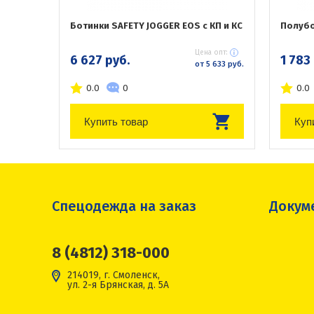
Ботинки SAFETY JOGGER EOS с КП и КС
Полубо
Цена опт:
6 627 руб.
1 783
от 5 633 руб.
0.0
0
0.0
Купить товар
Куп
Спецодежда на заказ
Докум
8 (4812) 318-000
214019, г. Смоленск,
ул. 2-я Брянская, д. 5А