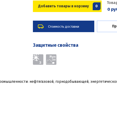
Това
Добавить товары в корзину
0
0 ру
Пр
Стоимость доставки
Защитные свойства
ромышленности: нефтягазовой, горнодобывающей, энергетической