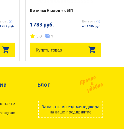
Ботинки Эталон + с МП
а опт:
Цена опт:
1 783 руб.
3 284 руб.
от 1 516 руб.
5.0
1
Купить товар
сии
Блог
онтакте
Заказать выезд менеджера
на ваше предприятие
nstagram