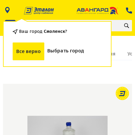
Ваш город
Смоленск
?
Выбрать город
Все верно
О товаре
Доставка и оплата
Гарантия
Ус