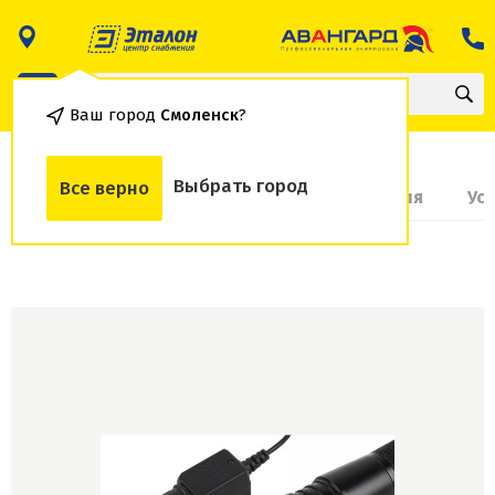
Ваш город
Смоленск
?
Выбрать город
Все верно
О товаре
Доставка и оплата
Гарантия
Ус