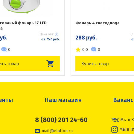
гованый фонарь 17 LED
Фонарь 4 светодиода
ый
Цена опт:
Це
уб.
288 руб.
от 757 руб.
о
0
0.0
0
ить товар
Купить товар
енты
Наш магазин
Вакан
8 (800) 201 24-60
Мы в К
Мы в I
mail@etallon.ru